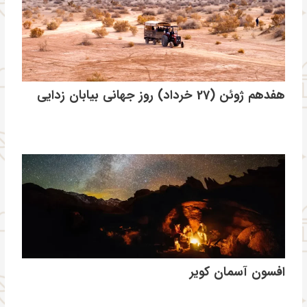
هفدهم ژوئن (27 خرداد) روز جهانی بیابان زدایی
افسون آسمان کویر