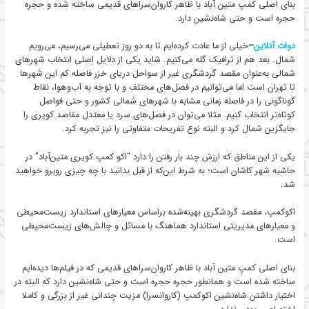
بنای اصلی کمپ متین آباد با ظاهر کاروان‌سراهای قدیمی ساخته شده و حجره
حجره است و حتی شاه‌نشین دارد.
دوات آنلاین
–
خیلی از ما عادت کرده‌ایم تا به دو روز تعطیلی می‌رسیم، می‌رویم
شمال. بعد هم از ترافیک گله می‌کنیم. شاید یکی از دلایل اصلی انتخاب شهرهای
شمالی به‌عنوان مقصد گردشگری غیر از سواحل دریای خزر فاصله کم این شهرها
تا تهران است اما می‌توانیم در فصل‌های مختلف و با توجه به آب‌وهوا، نقاط
گوناگونی را در فاصله زمانی مشابه با شهرهای شمالی کشور و حتی فواصل
کوتاه‌تر انتخاب کنیم. مثلا می‌توان در فصل‌های سرد یا معتدل مقاصد کویری را
جایگزین شمال کرد و البته نوع تفریحات متفاوتی را نیز تجربه کرد.
یکی از این مناطق که ارزش چند بار رفتن را دارد “اکو کمپ کویری متین‌آباد” در
حاشیه شهر کاشان است؛ به شرط این‌که از قبل بدانید با چه چیزی روبرو خواهید
شد.
اکوکمپ، مقصد گردشگری بهینه‌شده براساس معیارهای استاندارد زیست‌محیطی
و معیارهای مدیریتی استاندارد هماهنگ با مسائل و چالش‌های زیست‌محیطی
است.
بنای اصلی کمپ متین آباد با ظاهر کاروان‌سراهای قدیمی که در فیلم‌ها دیده‌ایم
ساخته شده است و همانطور حجره حجره است و حتی شاه‌نشین دارد که البته در
اختیار داشتن شاه‌نشین اکو‌کمپ (کاروانسرا) مزیت چندانی غیر از بزرگی و کاملا