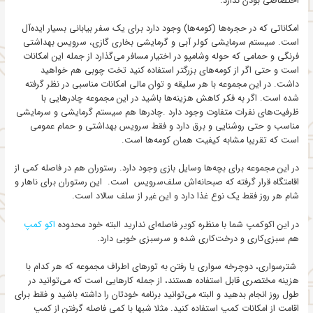
اختصاصی بودن ندارد.
امکاناتی که در حجره‌ها (کومه‌‌ها) وجود دارد برای یک سفر بیابانی بسیار ایده‌آل
است. سیستم سرمایشی کولر آبی و گرمایشی بخاری گازی، سرویس بهداشتی
فرنگی و حمامی که حوله وشامپو در اختیار مسافر می‌گذارد از جمله این امکانات
است و حتی اگر از کومه‌های بزرگتر استفاده کنید تخت چوبی هم خواهید
داشت. در این مجموعه با هر سلیقه و توان مالی امکانات مناسبی در نظر گرفته
شده ‌است. اگر به فکر کاهش هزینه‌ها باشید در این مجموعه چادرهایی با
ظرفیت‌های نفرات متفاوت وجود دارد .چادر‌ها هم سیستم گرمایشی و سرمایشی
مناسب و حتی روشنایی و برق دارد و فقط سرویس بهداشتی و حمام عمومی
است که تقریبا مشابه کیفیت همان کومه‌ها است.
در این مجموعه برای بچه‌ها وسایل بازی وجود دارد. رستوران هم در فاصله کمی از
اقامتگاه قرار گرفته که صبحانه‌اش سلف‌سرویس است. این رستوران برای ناهار و
شام هر روز فقط یک نوع غذا دارد و این غیر از سلف سالاد است.
در این اکوکمپ شما با منظره کویر فاصله‌ای ندارید البته خود محدوده
اکو کمپ
هم سبزی‌کاری و درخت‌کاری شده و سرسبزی خوبی دارد.
شتر‌سواری،‌ دوچرخه سواری یا رفتن به تورهای اطراف مجموعه که هر کدام با
هزینه مختصری قابل استفاده هستند، از جمله کارهایی است که می‌توانید در
طول روز انجام بدهید و البته می‌توانید برنامه خودتان را داشته باشید و فقط برای
اقامت از امکانات کمپ استفاده کنید. مثلا شبها با کمی فاصله گرفتن از کمپ