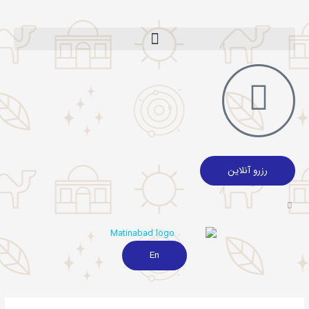
رزرو آنلاین
En