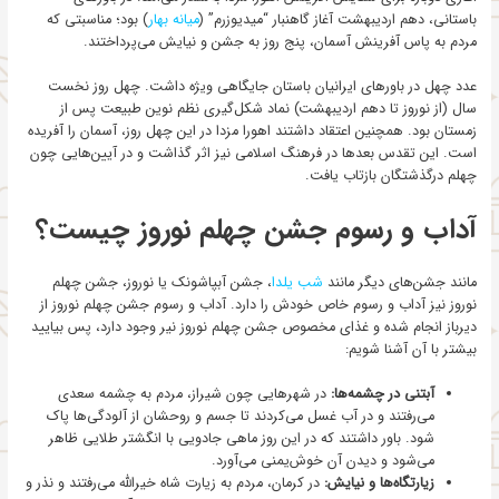
باستانی، دهم اردیبهشت آغاز گاهنبار “میدیوزرم” (
میانه بهار
) بود؛ مناسبتی که
مردم به پاس آفرینش آسمان، پنج روز به جشن و نیایش می‌پرداختند.
عدد چهل در باورهای ایرانیان باستان جایگاهی ویژه داشت. چهل روز نخست
سال (از نوروز تا دهم اردیبهشت) نماد شکل‌گیری نظم نوین طبیعت پس از
زمستان بود. همچنین اعتقاد داشتند اهورا مزدا در این چهل روز، آسمان را آفریده
است. این تقدس بعدها در فرهنگ اسلامی نیز اثر گذاشت و در آیین‌هایی چون
چهلم درگذشتگان بازتاب یافت.
آداب و رسوم جشن چهلم نوروز چیست؟
مانند جشن‌های دیگر مانند
شب یلدا
، جشن آبپاشونک یا نوروز، جشن چهلم
نوروز نیز آداب و رسوم خاص خودش را دارد. آداب و رسوم جشن چهلم نوروز از
دیرباز انجام شده و غذای مخصوص جشن چهلم نوروز نیر وجود دارد، پس بیایید
بیشتر با آن آشنا شویم:
آبتنی در چشمه‌ها:
در شهرهایی چون شیراز، مردم به چشمه سعدی
می‌رفتند و در آب غسل می‌کردند تا جسم و روحشان از آلودگی‌ها پاک
شود. باور داشتند که در این روز ماهی جادویی با انگشتر طلایی ظاهر
می‌شود و دیدن آن خوش‌یمنی می‌آورد.
زیارتگاه‌ها و نیایش:
در کرمان، مردم به زیارت شاه خیرالله می‌رفتند و نذر و