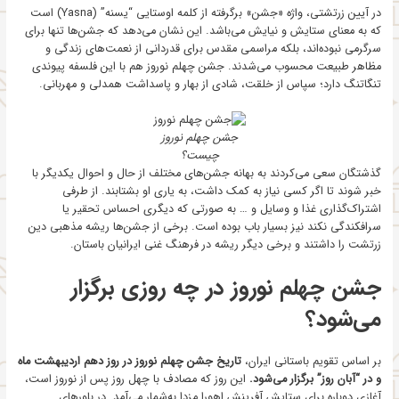
در آیین زرتشتی، واژه «جشن» برگرفته از کلمه اوستایی “یسنه” (Yasna) است
که به معنای ستایش و نیایش می‌باشد. این نشان می‌دهد که جشن‌ها تنها برای
سرگرمی نبوده‌اند، بلکه مراسمی مقدس برای قدردانی از نعمت‌های زندگی و
مظاهر طبیعت محسوب می‌شدند. جشن چهلم نوروز هم با این فلسفه پیوندی
تنگاتنگ دارد؛ سپاس از خلقت، شادی از بهار و پاسداشت همدلی و مهربانی.
جشن چهلم نوروز
چیست؟
گذشتگان سعی می‌کردند به بهانه جشن‌های مختلف از حال و احوال یکدیگر با
خبر شوند تا اگر کسی نیاز به کمک داشت، به یاری او بشتابند. از طرفی
اشتراک‌گذاری غذا و وسایل و … به صورتی که دیگری احساس تحقیر یا
سرافکندگی نکند نیز بسیار باب بوده است. برخی از جشن‌ها ریشه مذهبی دین
زرتشت را داشتند و برخی دیگر ریشه در فرهنگ غنی ایرانیان باستان.
جشن چهلم نوروز در چه روزی برگزار
می‌شود؟
بر اساس تقویم باستانی ایران،
تاریخ جشن چهلم نوروز در روز دهم اردیبهشت ماه
و در “آبان روز” برگزار می‌شود.
این روز که مصادف با چهل روز پس از نوروز است،
آغازی دوباره برای ستایش آفرینش اهورا مزدا به‌شمار می‌آمد. در باورهای