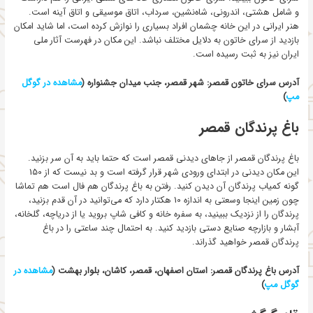
و شامل هشتی، اندرونی، شاه‌نشین، سرداب، اتاق موسیقی و اتاق آینه است.
هنر ایرانی در این خانه چشمان افراد بسیاری را نوازش کرده است، اما شاید امکان
بازدید از سرای خاتون به دلایل مختلف نباشد. این مکان در فهرست آثار ملی
ایران نیز به ثبت رسیده است.
آدرس سرای خاتون قمصر: شهر قمصر، جنب ميدان جشنواره (
مشاهده
در گوگل
مپ
)
باغ پرندگان قمصر
باغ پرندگان قمصر از جاهای دیدنی قمصر است که حتما باید به آن سر بزنید.
این مکان دیدنی در ابتدای ورودی شهر قرار گرفته است و بد نیست که از 150
گونه کمیاب پرندگان آن دیدن کنید. رفتن به باغ پرندگان هم فال است هم تماشا
چون زمین اینجا وسعتی به اندازه 10 هکتار دارد که می‌توانید در آن قدم بزنید،
پرندگان را از نزدیک ببینید، به سفره خانه و کافی شاپ بروید یا از دریاچه، گلخانه،
آبشار و بازارچه صنایع دستی بازدید کنید. به احتمال چند ساعتی را در باغ
پرندگان قمصر خواهید گذراند.
آدرس باغ پرندگان قمصر: استان اصفهان، قمصر، کاشان، بلوار بهشت (
مشاهده در
گوگل مپ
)