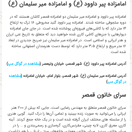
امامزاده پیر داوود (ع) و امامزاده میر سلیمان (ع)
امامزاده پیر داوود و امامزاده میر سلیمان دو امامزاده قمصر کاشان هستند که در
دوره سلجوقی ساخته شدند. امامزاده پیر داوود گنبد مخروطی ۱۶ ترک به ارتفاع
۱۴ متر دارد که با کاشی‌های فیروزه‌ای پوشانده شده است. در جای جای امامزاده
دیوارهایی با جزرهای کاشی کاری شده خواهید دید که متعلق به تاریخ غنی ایران
و هنر ایرانی و اسلامی است. در امامزاده میر سلیمان نیز ضریح جدیدی در ابعاد
۱۶ متر مربع و ارتفاع ۳٫۵ متر دارد که توسط دست هنرمندان اصفهانی ساخته
شده است.
آدرس امامزاده پیر داوود (ع): شهر قمصر، خیابان ولیعصر (
مشاهده در گوگل مپ
)
آدرس امامزاده میر سلیمان (ع): شهر قمصر، بلوار امام، خیابان امامزاده (
مشاهده
در گوگل مپ
)
سرای خاتون قمصر
سرای خاتون قمصر متعلق به مهندس رضایی است، جایی که بیش از 200 هنر
ایرانی را می‌توانید به صورت زنده ببینید و تمامی آن‌ها را درک کنید. گویی هنری
را از سلسله های مختلف ایران گرفته شده است و در یک خانه جمع کردند. آینه
کاری، معرق کاری، لایه چینی، مقرنس‌کاری، گره‌سازی و رسمی‌بندی و … را در
سرای خاتون ببینید. سرای خاتون معماری خانه‌های سنتی ایرانی را هم داراست