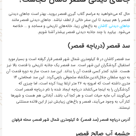
حال که می‌خواهید به مراسم گلاب گیری قمصر بروید، بهتر است جاهای دیدنی
قمصر را هم ببینید تا این سفر خالی از لطف نباشد. جاهای دیدنی قمصر مانند
جاهای دیدنی کاشان
به باغ‌های زیبا، خانه‌های تاریخی و مساجد و … خلاصه
می‌شود. بیایید با چند جاذبه دیدنی قمصر بیشتر آشنا شویم.
سد قمصر (دریاچه قمصر)
سد قمصر کاشان در 5 کیلومتری شمال شهر قمصر قرار گرفته است و بسیار مورد
استقبال گردشگران این شهر است. سد قمصر یک جاذبه تاریخی با قدمت بالا نیز
هست. شاید کمتر کسی قدمت آن را بداند. این سد دست ساز به دوره قدمت آن
به دوره سلطان جلال‌الدین ملکشاه سلجوقی بازمی‌گردد. این سد ضخامتی 14
متری داشته است که امروزه به 26 متر ارتقا پیدا کرده است، اما چیزی که
گردشگران را به اینجا می‌کشاند دریاچه ایجاد شده با نام دریاچه قمصر است.
می‌گویند آب مایه حیات است و هر کجا آب باشد، آبادانی هم هست و شهرها
کنار آب به وجود می‌آیند، قمصر و باغ‌های زیبایش نیز از این قائده مستثنی
نیستند.
آدرس دریاچه قمصر (سد قمصر): 5 کیلومتری شمال شهر قمصر، محله فرفهان
چشمه آب صالح قمصر