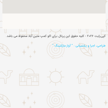
کپی‌رایت 2026 - کلیه حقوق این پرتال برای اکو کمپ متین آباد محفوظ می باشد.
طراحی، اجرا و پشتیبانی : ” آواز مارکتینگ “