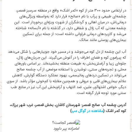
در ارتفاعی حدود ۳۰۰ متر از کوه «کمر اشک» واقع در منطقه سرسبز قمصر،
چشمه‌ای طبیعی و پرآب با نام «صالح» قرار دارد که به‌واسطه ویژگی‌های
درمانی‌اش، در میان اهالی و گردشگران از شهرت ویژه‌ای برخوردار است. این
چشمه معدنی که آب زلال و شفافی دارد، در گذشته با نام «آبساله» شناخته
می‌شد و کاربردهای درمانی فراوانی داشته است؛ از جمله برای تسکین
بیماری‌های پوستی مانند سالک.
آب این چشمه از دل کوه می‌جوشد و در مسیر خود جویبارهایی را شکل می‌دهد
که پیرامون کوه و فضای اطراف را در آغوش می‌گیرند. این جریان‌های زلال،
جلوه‌ای زیبا و آرامش‌بخش به طبیعت منطقه بخشیده‌اند. بر اساس باورهای
محلی و تجربه‌های سنتی، نوشیدن یا استفاده موضعی از آب چشمه صالح
می‌تواند در تسکین دردهای رماتیسمی، بهبود عملکرد دستگاه گوارش، کاهش
علائم بیماری‌های قلبی و عروقی و همچنین مقابله با کم‌خونی مؤثر باشد. از سوی
دیگر، خواص اشتهاآور، ملین، ضد التهاب و آرام‌بخش این آب نیز در منابع طب
سنتی مورد توجه قرار گرفته است.
آدرس چشمه آب صالح قمصر: شهرستان کاشان، بخش قمصر، غرب شهر برزک،
کوه کمر اشک (
مشاهده در گوگل مپ
)
امامزاده پیر داوود