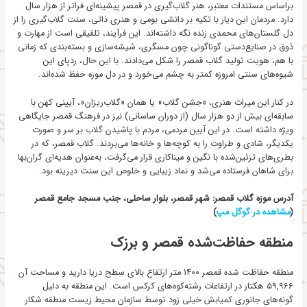
براساس مستندات معتبر، هنر گلاب‌گیری در قمصر پیشینه‌ای فراتر از هزار سال
دارد. مردمان این دیار با تکیه بر دانشی بومی و هنری ذاتی، سنت گلاب‌گیری را از
دل گلستان‌های محمدی زنده نگه داشته‌اند. این فرآیند، تلفیقی است از مهارت و
ذوق در صنایع‌دستی گوناگونی چون مسگری، شیشه‌سازی و بسته‌بندی که زمانی
با هم، هویت تولید گلاب قمصر را شکل می‌دادند. با این حال، ردپای این
شیوه‌های سنتی امروزه کمتر به چشم می‌خورد و در دل موزه حفظ شده‌اند.
در کنار این میراث هنری، «جشن گلاب» یا همان «گلاب‌ریزان»، آیینی کهن با
سابقه‌ای بیش از دو هزار سال (از دوران ساسانی) نیز در فرهنگ قمصر جایگاهی
ویژه داشته است. در این آیین مردمی، مردم با پاشیدن گلاب بر سر و صورت
یکدیگر، شادی و طراوت را به کوچه‌ها و خانه‌ها می‌بردند. گلاب قمصر، که در
بطری‌های تزئین‌شده با نگین و میناکاری قرار می‌گرفت، به‌عنوان هدیه‌ای گران‌بها
برای شاهان فرستاده می‌شد و نماد زیبایی و خلوص این سنت دیرینه بود.
آدرس موزه گلاب قمصر: شهر قمصر، بلوار ساحلی، جنب مسجد جامع قمصر
(
مشاهده در گوگل مپ
)
منطقه حفاظت‌شده قمصر و برزک
منطقه حفاظت شده قمصر 1400 متر ارتفاع بالای سطح دریا دارید و مساحت آن
۵۹,۹۶۶ هکتار در ارتفاعات رشته‌کوه‌های کرکس است. این منطقه به دلیل
گونه‌های جانوری کمیابش خیلی زود توسط سازمان محیط زیست منطقه شکار