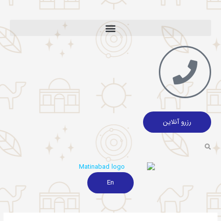
رزرو آنلاین
En